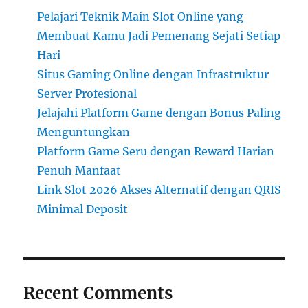
Pelajari Teknik Main Slot Online yang
Membuat Kamu Jadi Pemenang Sejati Setiap
Hari
Situs Gaming Online dengan Infrastruktur
Server Profesional
Jelajahi Platform Game dengan Bonus Paling
Menguntungkan
Platform Game Seru dengan Reward Harian
Penuh Manfaat
Link Slot 2026 Akses Alternatif dengan QRIS
Minimal Deposit
Recent Comments