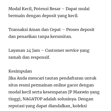
Modal Kecil, Potensi Besar – Dapat mulai
bermain dengan deposit yang kecil.
Transaksi Aman dan Cepat – Proses deposit
dan penarikan tanpa kerumitan.
Layanan 24 Jam – Customer service yang
ramah dan responsif.
Kesimpulan
Jika Anda mencari tautan pendaftaran untuk
situs resmi permainan online gacor dengan
modal kecil serta kesempatan JP Maxwin yang
tinggi, NAGATOP adalah solusinya. Dengan
reputasi yang dapat diandalkan, koleksi