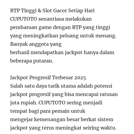
RTP Tinggi & Slot Gacor Setiap Hari
CUPUTOTO senantiasa melakukan
pembaruan game dengan RTP yang tinggi
yang meningkatkan peluang untuk menang.
Banyak anggota yang
berhasil mendapatkan jackpot hanya dalam
beberapa putaran.
Jackpot Progresif Terbesar 2025
Salah satu daya tarik utama adalah potensi
jackpot progresif yang bisa mencapai ratusan
juta rupiah. CUPUTOTO sering menjadi
tempat bagi para pemain untuk
mengejar kemenangan besar berkat sistem
jackpot yang terus meningkat seiring waktu.