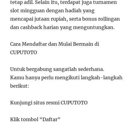
tetap adil. Selain itu, terdapat juga turnamen
slot mingguan dengan hadiah yang
mencapai jutaan rupiah, serta bonus rollingan
dan cashback harian yang menguntungkan.
Cara Mendaftar dan Mulai Bermain di
CUPUTOTO
Untuk bergabung sangatlah sederhana.
Kamu hanya perlu mengikuti langkah-langkah
berikut:
Kunjungi situs resmi CUPUTOTO
Klik tombol “Daftar”