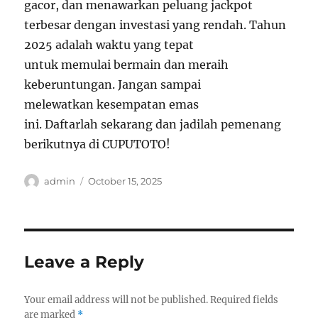
gacor, dan menawarkan peluang jackpot
terbesar dengan investasi yang rendah. Tahun
2025 adalah waktu yang tepat
untuk memulai bermain dan meraih
keberuntungan. Jangan sampai
melewatkan kesempatan emas
ini. Daftarlah sekarang dan jadilah pemenang
berikutnya di CUPUTOTO!
Author
Posted
admin
October 15, 2025
on
Leave a Reply
Your email address will not be published.
Required fields
are marked
*