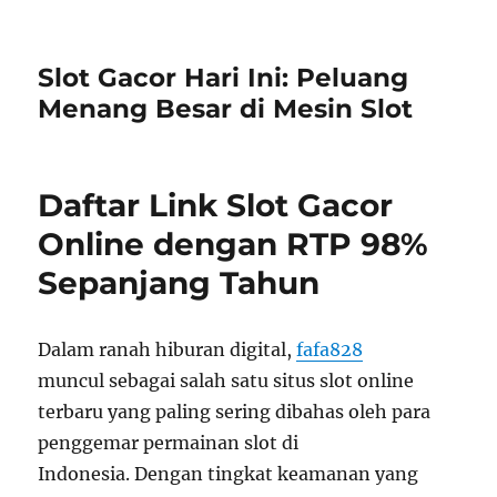
Slot Gacor Hari Ini: Peluang
Menang Besar di Mesin Slot
Daftar Link Slot Gacor
Online dengan RTP 98%
Sepanjang Tahun
Dalam ranah hiburan digital,
fafa828
muncul sebagai salah satu situs slot online
terbaru yang paling sering dibahas oleh para
penggemar permainan slot di
Indonesia. Dengan tingkat keamanan yang