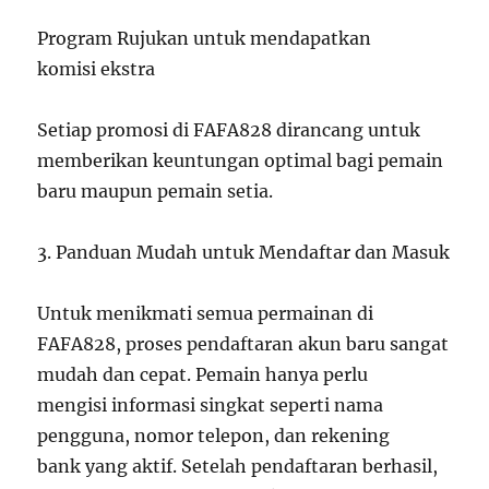
Program Rujukan untuk mendapatkan
komisi ekstra
Setiap promosi di FAFA828 dirancang untuk
memberikan keuntungan optimal bagi pemain
baru maupun pemain setia.
3. Panduan Mudah untuk Mendaftar dan Masuk
Untuk menikmati semua permainan di
FAFA828, proses pendaftaran akun baru sangat
mudah dan cepat. Pemain hanya perlu
mengisi informasi singkat seperti nama
pengguna, nomor telepon, dan rekening
bank yang aktif. Setelah pendaftaran berhasil,