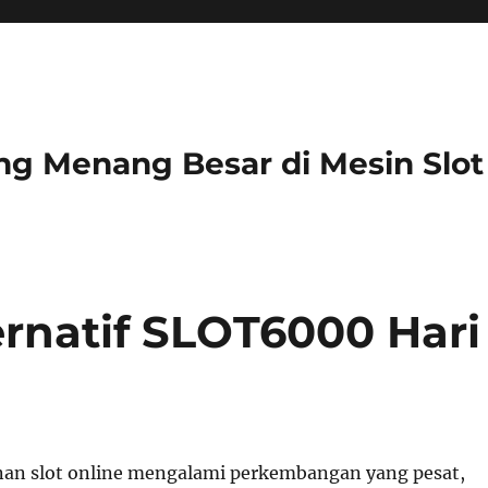
uang Menang Besar di Mesin Slot
ernatif SLOT6000 Hari
nan slot online mengalami perkembangan yang pesat,