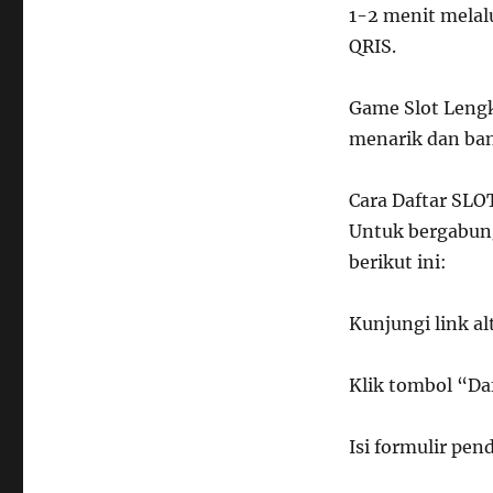
1-2 menit melalu
QRIS.
Game Slot Lengk
menarik dan ban
Cara Daftar SL
Untuk bergabun
berikut ini:
Kunjungi link a
Klik tombol “Daf
Isi formulir pen