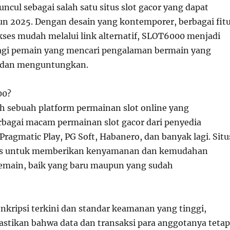
ncul sebagai salah satu situs slot gacor yang dapat
hun 2025. Dengan desain yang kontemporer, berbagai fit
akses mudah melalui link alternatif, SLOT6000 menjadi
bagi pemain yang mencari pengalaman bermain yang
 dan menguntungkan.
00?
 sebuah platform permainan slot online yang
agai macam permainan slot gacor dari penyedia
 Pragmatic Play, PG Soft, Habanero, dan banyak lagi. Situ
sus untuk memberikan kenyamanan dan kemudahan
emain, baik yang baru maupun yang sudah
nkripsi terkini dan standar keamanan yang tinggi,
tikan bahwa data dan transaksi para anggotanya tetap