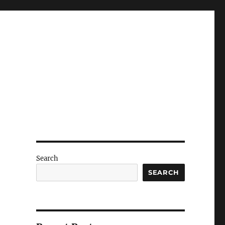
Search
SEARCH