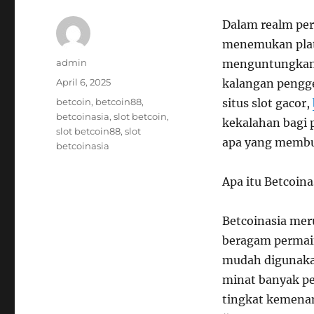
Dalam realm per
menemukan plat
Author
admin
menguntungkan. 
Posted
April 6, 2025
kalangan pengge
on
Tags
betcoin
,
betcoin88
,
situs slot gacor,
betcoinasia
,
slot betcoin
,
kekalahan bagi p
slot betcoin88
,
slot
apa yang membuat
betcoinasia
Apa itu Betcoina
Betcoinasia mer
beragam permain
mudah digunakan
minat banyak pe
tingkat kemenang