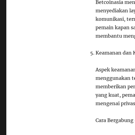
Betcoinasia me
menyediakan lay
komunikasi, ter
pemain kapan sa
membantu menga
Keamanan dan 
Aspek keamanan 
menggunakan te
memberikan pen
yang kuat, pema
mengenai privas
Cara Bergabung 