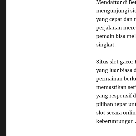
Mendaftar di Be
mengunjungi sit
yang cepat dan
perjalanan merek
pemain bisa mel
singkat.
Situs slot gac
yang luar biasa
permainan berku
memastikan seti
yang responsif 
pilihan tepat u
slot secara onl
keberuntungan 