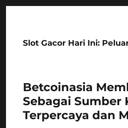
Slot Gacor Hari Ini: Pel
Betcoinasia Memb
Sebagai Sumber
Terpercaya dan