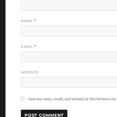
NAME
*
EMAIL
*
WEBSITE
Save my name, email, and website in this browser for