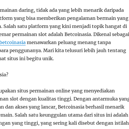
mainan daring, tidak ada yang lebih menarik daripada
form yang bisa memberikan pengalaman bermain yang
Salah satu platform yang kini menjadi topik hangat di
mar permainan slot adalah Betcoinasia. Dikenal sebaga
betcoinasia
menawarkan peluang menang tanpa
ara penggunanya. Mari kita telusuri lebih jauh tentang
 situs ini begitu unik.
sia?
upakan situs permainan online yang menyediakan
an slot dengan kualitas tinggi. Dengan antarmuka yan
 dan akses yang lancar, Betcoinasia berhasil menarik
main. Salah satu keunggulan utama dari situs ini adalah
an yang tinggi, yang sering kali disebut dengan istilah