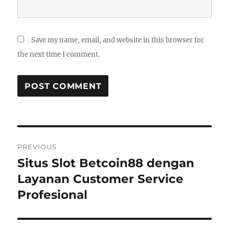
Save my name, email, and website in this browser for
the next time I comment.
Post
PREVIOUS
navigation
Situs Slot Betcoin88 dengan
Previous
post:
Layanan Customer Service
Profesional