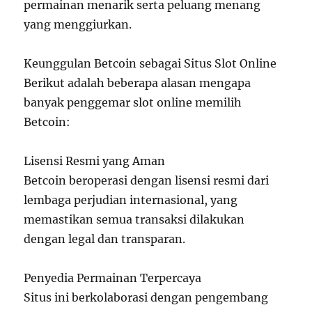
permainan menarik serta peluang menang
yang menggiurkan.
Keunggulan Betcoin sebagai Situs Slot Online
Berikut adalah beberapa alasan mengapa
banyak penggemar slot online memilih
Betcoin:
Lisensi Resmi yang Aman
Betcoin beroperasi dengan lisensi resmi dari
lembaga perjudian internasional, yang
memastikan semua transaksi dilakukan
dengan legal dan transparan.
Penyedia Permainan Terpercaya
Situs ini berkolaborasi dengan pengembang