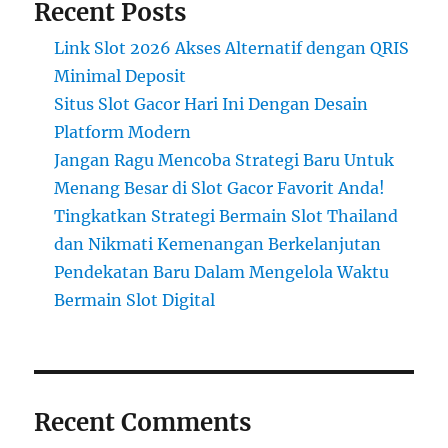
Recent Posts
Link Slot 2026 Akses Alternatif dengan QRIS
Minimal Deposit
Situs Slot Gacor Hari Ini Dengan Desain
Platform Modern
Jangan Ragu Mencoba Strategi Baru Untuk
Menang Besar di Slot Gacor Favorit Anda!
Tingkatkan Strategi Bermain Slot Thailand
dan Nikmati Kemenangan Berkelanjutan
Pendekatan Baru Dalam Mengelola Waktu
Bermain Slot Digital
Recent Comments