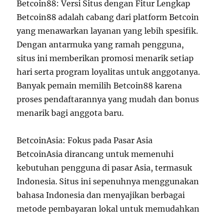
Betcoin88: Versi Situs dengan Fitur Lengkap
Betcoin88 adalah cabang dari platform Betcoin
yang menawarkan layanan yang lebih spesifik.
Dengan antarmuka yang ramah pengguna,
situs ini memberikan promosi menarik setiap
hari serta program loyalitas untuk anggotanya.
Banyak pemain memilih Betcoin88 karena
proses pendaftarannya yang mudah dan bonus
menarik bagi anggota baru.
BetcoinAsia: Fokus pada Pasar Asia
BetcoinAsia dirancang untuk memenuhi
kebutuhan pengguna di pasar Asia, termasuk
Indonesia. Situs ini sepenuhnya menggunakan
bahasa Indonesia dan menyajikan berbagai
metode pembayaran lokal untuk memudahkan