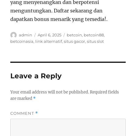
yang menyenangkan dan berpotensi
menguntungkan. Daftar sekarang dan
dapatkan bonus menarik yang tersedia!.
Author
Posted
Tags
admin
April 6, 2025
betcoin
,
betcoin88
,
on
betcoinasia
,
link alternatif
,
situs gacor
,
situs slot
Leave a Reply
Your email address will not be published.
Required fields
are marked
*
COMMENT
*