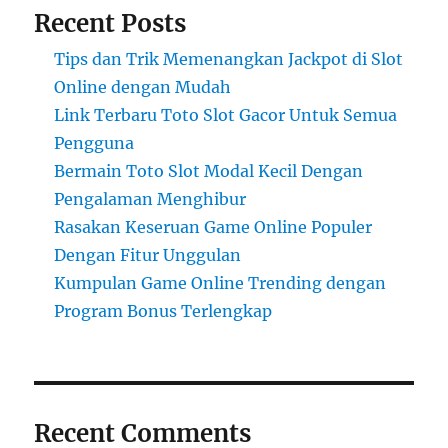
Recent Posts
Tips dan Trik Memenangkan Jackpot di Slot
Online dengan Mudah
Link Terbaru Toto Slot Gacor Untuk Semua
Pengguna
Bermain Toto Slot Modal Kecil Dengan
Pengalaman Menghibur
Rasakan Keseruan Game Online Populer
Dengan Fitur Unggulan
Kumpulan Game Online Trending dengan
Program Bonus Terlengkap
Recent Comments