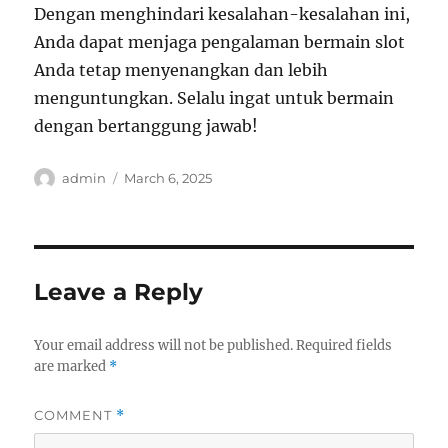
Dengan menghindari kesalahan-kesalahan ini,
Anda dapat menjaga pengalaman bermain slot
Anda tetap menyenangkan dan lebih
menguntungkan. Selalu ingat untuk bermain
dengan bertanggung jawab!
Author
Posted
admin
March 6, 2025
on
Leave a Reply
Your email address will not be published.
Required fields
are marked
*
COMMENT
*