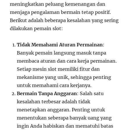
meningkatkan peluang kemenangan dan
menjaga pengalaman bermain tetap positif.
Berikut adalah beberapa kesalahan yang sering
dilakukan pemain slot:
Tidak Memahami Aturan Permainan
:
Banyak pemain langsung masuk tanpa
membaca aturan dan cara kerja permainan.
Setiap mesin slot memiliki fitur dan
mekanisme yang unik, sehingga penting
untuk memahami cara kerjanya.
Bermain Tanpa Anggaran
: Salah satu
kesalahan terbesar adalah tidak
menetapkan anggaran. Penting untuk
menentukan seberapa banyak uang yang
ingin Anda habiskan dan mematuhi batas