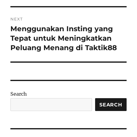
NEXT
Menggunakan Insting yang
Next
post:
Tepat untuk Meningkatkan
Peluang Menang di Taktik88
Search
SEARCH