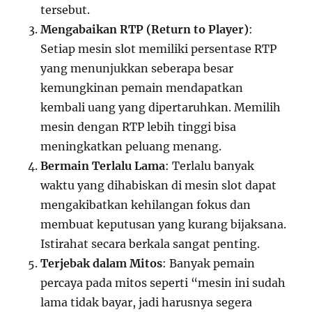
tersebut.
Mengabaikan RTP (Return to Player)
:
Setiap mesin slot memiliki persentase RTP
yang menunjukkan seberapa besar
kemungkinan pemain mendapatkan
kembali uang yang dipertaruhkan. Memilih
mesin dengan RTP lebih tinggi bisa
meningkatkan peluang menang.
Bermain Terlalu Lama
: Terlalu banyak
waktu yang dihabiskan di mesin slot dapat
mengakibatkan kehilangan fokus dan
membuat keputusan yang kurang bijaksana.
Istirahat secara berkala sangat penting.
Terjebak dalam Mitos
: Banyak pemain
percaya pada mitos seperti “mesin ini sudah
lama tidak bayar, jadi harusnya segera