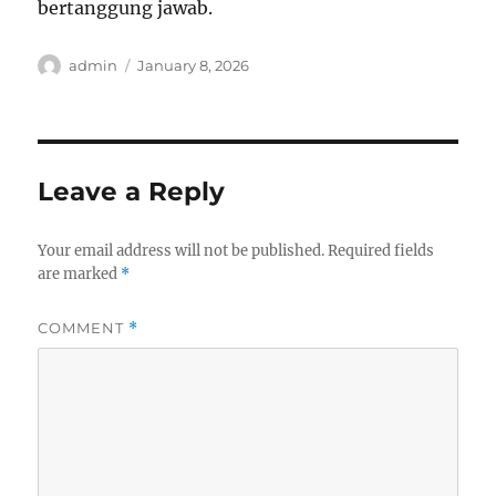
bertanggung jawab.
Author
Posted
admin
January 8, 2026
on
Leave a Reply
Your email address will not be published.
Required fields
are marked
*
COMMENT
*