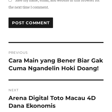
Save my name, email, and website in this browser for
the next time I comment.
Post
PREVIOUS
navigation
Cara Main yang Bener Biar Gak
Previous
post:
Cuma Ngandelin Hoki Doang!
NEXT
Arena Digital Toto Macau 4D
Next
post:
Dana Ekonomis