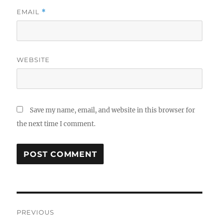
EMAIL
*
WEBSITE
Save my name, email, and website in this browser for
the next time I comment.
Post
PREVIOUS