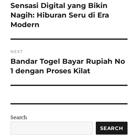
navigation
Sensasi Digital yang Bikin
Previous
post:
Nagih: Hiburan Seru di Era
Modern
NEXT
Bandar Togel Bayar Rupiah No
Next
post:
1 dengan Proses Kilat
Search
SEARCH