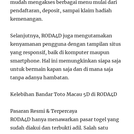
mudah mengakses berbagai menu mulai dari
pendaftaran, deposit, sampai klaim hadiah
kemenangan.
Selanjutnya, RODA4D juga mengutamakan
kenyamanan pengguna dengan tampilan situs
yang responsif, baik di komputer maupun
smartphone. Hal ini memungkinkan siapa saja
untuk bermain kapan saja dan di mana saja
tanpa adanya hambatan.
Kelebihan Bandar Toto Macau 5D di RODA4D
Pasaran Resmi & Terpercaya
RODA4D hanya menawarkan pasar togel yang
sudah diakui dan terbukti adil. Salah satu