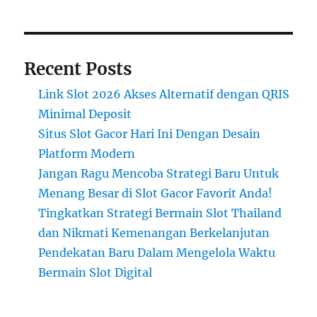
Recent Posts
Link Slot 2026 Akses Alternatif dengan QRIS
Minimal Deposit
Situs Slot Gacor Hari Ini Dengan Desain
Platform Modern
Jangan Ragu Mencoba Strategi Baru Untuk
Menang Besar di Slot Gacor Favorit Anda!
Tingkatkan Strategi Bermain Slot Thailand
dan Nikmati Kemenangan Berkelanjutan
Pendekatan Baru Dalam Mengelola Waktu
Bermain Slot Digital