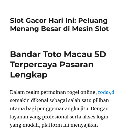
Slot Gacor Hari Ini: Peluang
Menang Besar di Mesin Slot
Bandar Toto Macau 5D
Terpercaya Pasaran
Lengkap
Dalam realm permainan togel online,
roda4d
semakin dikenal sebagai salah satu pilihan
utama bagi penggemar angka jitu. Dengan
layanan yang profesional serta akses login
yang mudah, platform ini menyajikan