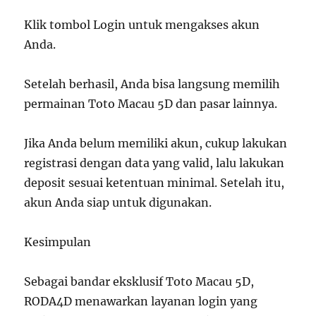
Klik tombol Login untuk mengakses akun
Anda.
Setelah berhasil, Anda bisa langsung memilih
permainan Toto Macau 5D dan pasar lainnya.
Jika Anda belum memiliki akun, cukup lakukan
registrasi dengan data yang valid, lalu lakukan
deposit sesuai ketentuan minimal. Setelah itu,
akun Anda siap untuk digunakan.
Kesimpulan
Sebagai bandar eksklusif Toto Macau 5D,
RODA4D menawarkan layanan login yang