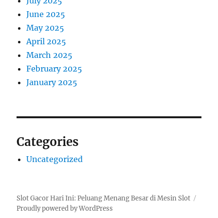
July 2025
June 2025
May 2025
April 2025
March 2025
February 2025
January 2025
Categories
Uncategorized
Slot Gacor Hari Ini: Peluang Menang Besar di Mesin Slot
Proudly powered by WordPress