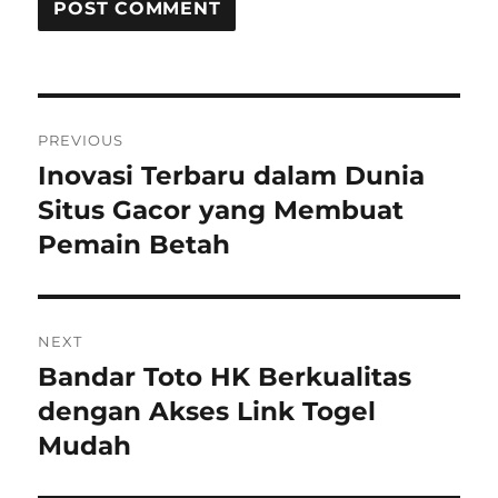
Post
PREVIOUS
navigation
Inovasi Terbaru dalam Dunia
Previous
post:
Situs Gacor yang Membuat
Pemain Betah
NEXT
Bandar Toto HK Berkualitas
Next
post:
dengan Akses Link Togel
Mudah