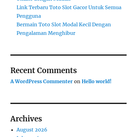
Link Terbaru Toto Slot Gacor Untuk Semua
Pengguna
Bermain Toto Slot Modal Kecil Dengan
Pengalaman Menghibur
Recent Comments
A WordPress Commenter
on
Hello world!
Archives
August 2026