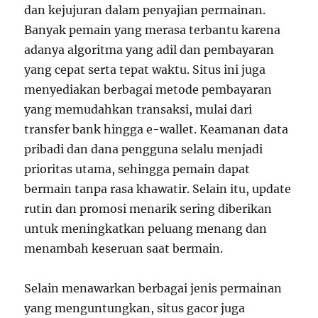
dan kejujuran dalam penyajian permainan.
Banyak pemain yang merasa terbantu karena
adanya algoritma yang adil dan pembayaran
yang cepat serta tepat waktu. Situs ini juga
menyediakan berbagai metode pembayaran
yang memudahkan transaksi, mulai dari
transfer bank hingga e-wallet. Keamanan data
pribadi dan dana pengguna selalu menjadi
prioritas utama, sehingga pemain dapat
bermain tanpa rasa khawatir. Selain itu, update
rutin dan promosi menarik sering diberikan
untuk meningkatkan peluang menang dan
menambah keseruan saat bermain.
Selain menawarkan berbagai jenis permainan
yang menguntungkan, situs gacor juga