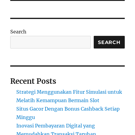
Search
SEARCH
Recent Posts
Strategi Menggunakan Fitur Simulasi untuk
Melatih Kemampuan Bermain Slot
Situs Gacor Dengan Bonus Cashback Setiap
Minggu
Inovasi Pembayaran Digital yang
Memudahkan Transaksi Taruhan