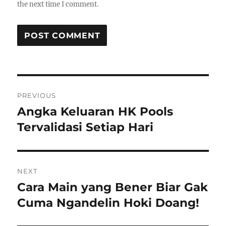
the next time I comment.
Post
PREVIOUS
navigation
Angka Keluaran HK Pools
Previous
post:
Tervalidasi Setiap Hari
NEXT
Cara Main yang Bener Biar Gak
Next
post:
Cuma Ngandelin Hoki Doang!