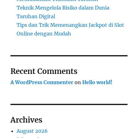
Teknik Mengelola Risiko dalam Dunia
Taruhan Digital
Tips dan Trik Memenangkan Jackpot di Slot
Online dengan Mudah
Recent Comments
A WordPress Commenter
on
Hello world!
Archives
August 2026