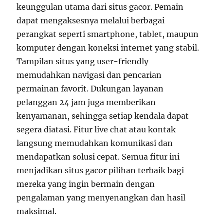
keunggulan utama dari situs gacor. Pemain
dapat mengaksesnya melalui berbagai
perangkat seperti smartphone, tablet, maupun
komputer dengan koneksi internet yang stabil.
Tampilan situs yang user-friendly
memudahkan navigasi dan pencarian
permainan favorit. Dukungan layanan
pelanggan 24 jam juga memberikan
kenyamanan, sehingga setiap kendala dapat
segera diatasi. Fitur live chat atau kontak
langsung memudahkan komunikasi dan
mendapatkan solusi cepat. Semua fitur ini
menjadikan situs gacor pilihan terbaik bagi
mereka yang ingin bermain dengan
pengalaman yang menyenangkan dan hasil
maksimal.