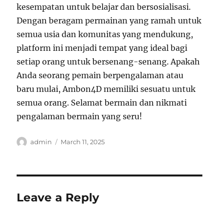
kesempatan untuk belajar dan bersosialisasi.
Dengan beragam permainan yang ramah untuk
semua usia dan komunitas yang mendukung,
platform ini menjadi tempat yang ideal bagi
setiap orang untuk bersenang-senang. Apakah
Anda seorang pemain berpengalaman atau
baru mulai, Ambon4D memiliki sesuatu untuk
semua orang. Selamat bermain dan nikmati
pengalaman bermain yang seru!
Author
Posted
admin
March 11, 2025
on
Leave a Reply