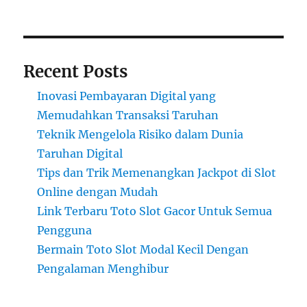
Recent Posts
Inovasi Pembayaran Digital yang
Memudahkan Transaksi Taruhan
Teknik Mengelola Risiko dalam Dunia
Taruhan Digital
Tips dan Trik Memenangkan Jackpot di Slot
Online dengan Mudah
Link Terbaru Toto Slot Gacor Untuk Semua
Pengguna
Bermain Toto Slot Modal Kecil Dengan
Pengalaman Menghibur