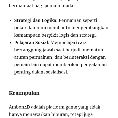
bermanfaat bagi pemain muda:
Strategi dan Logika
: Permainan seperti
poker dan remi membantu mengembangkan
kemampuan berpikir logis dan strategi.
Pelajaran Sosial
: Mempelajari cara
bertanggung jawab saat berjudi, mematuhi
aturan permainan, dan berinteraksi dengan
pemain lain dapat memberikan pengalaman
penting dalam sosialisasi.
Kesimpulan
Ambon4D adalah platform game yang tidak
hanya menawarkan hiburan, tetapi juga