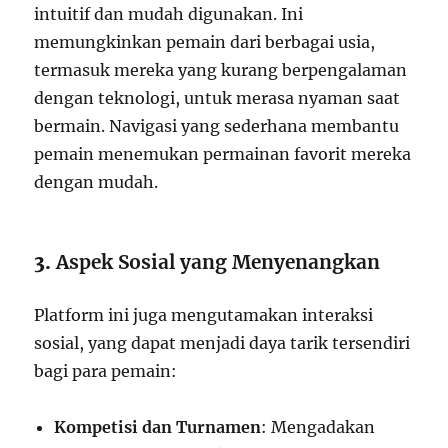
intuitif dan mudah digunakan. Ini
memungkinkan pemain dari berbagai usia,
termasuk mereka yang kurang berpengalaman
dengan teknologi, untuk merasa nyaman saat
bermain. Navigasi yang sederhana membantu
pemain menemukan permainan favorit mereka
dengan mudah.
3.
Aspek Sosial yang Menyenangkan
Platform ini juga mengutamakan interaksi
sosial, yang dapat menjadi daya tarik tersendiri
bagi para pemain:
Kompetisi dan Turnamen
: Mengadakan