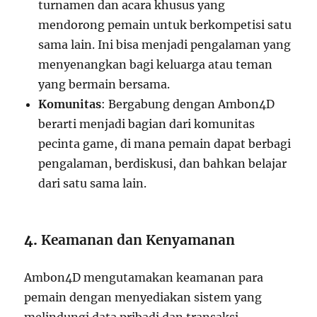
turnamen dan acara khusus yang
mendorong pemain untuk berkompetisi satu
sama lain. Ini bisa menjadi pengalaman yang
menyenangkan bagi keluarga atau teman
yang bermain bersama.
Komunitas
: Bergabung dengan Ambon4D
berarti menjadi bagian dari komunitas
pecinta game, di mana pemain dapat berbagi
pengalaman, berdiskusi, dan bahkan belajar
dari satu sama lain.
4.
Keamanan dan Kenyamanan
Ambon4D mengutamakan keamanan para
pemain dengan menyediakan sistem yang