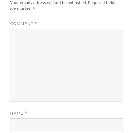
Your email address will not be published.
Required fields
are marked
*
COMMENT
*
NAME
*