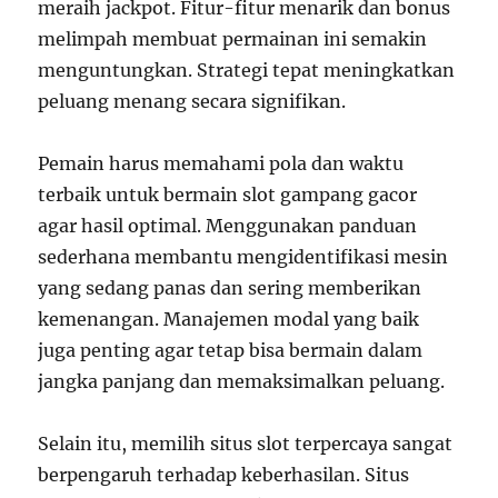
meraih jackpot. Fitur-fitur menarik dan bonus
melimpah membuat permainan ini semakin
menguntungkan. Strategi tepat meningkatkan
peluang menang secara signifikan.
Pemain harus memahami pola dan waktu
terbaik untuk bermain slot gampang gacor
agar hasil optimal. Menggunakan panduan
sederhana membantu mengidentifikasi mesin
yang sedang panas dan sering memberikan
kemenangan. Manajemen modal yang baik
juga penting agar tetap bisa bermain dalam
jangka panjang dan memaksimalkan peluang.
Selain itu, memilih situs slot terpercaya sangat
berpengaruh terhadap keberhasilan. Situs