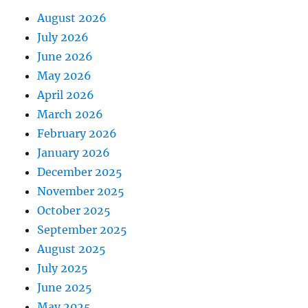
August 2026
July 2026
June 2026
May 2026
April 2026
March 2026
February 2026
January 2026
December 2025
November 2025
October 2025
September 2025
August 2025
July 2025
June 2025
May 2025