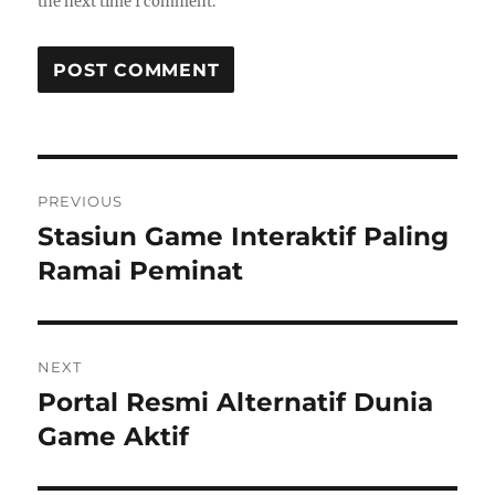
the next time I comment.
Post
PREVIOUS
navigation
Stasiun Game Interaktif Paling
Previous
post:
Ramai Peminat
NEXT
Portal Resmi Alternatif Dunia
Next
post:
Game Aktif