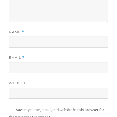
NAME
*
EMAIL
*
WEBSITE
Save my name, email, and website in this browser for