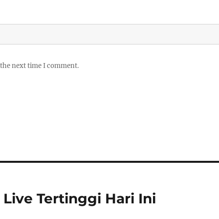
 the next time I comment.
Live Tertinggi Hari Ini