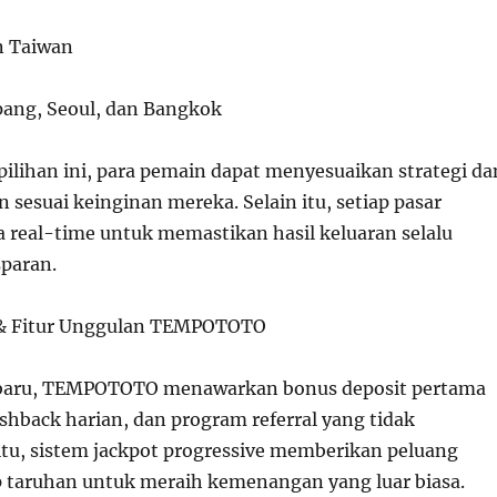
n Taiwan
pang, Seoul, dan Bangkok
ilihan ini, para pemain dapat menyesuaikan strategi da
sesuai keinginan mereka. Selain itu, setiap pasar
a real-time untuk memastikan hasil keluaran selalu
sparan.
& Fitur Unggulan TEMPOTOTO
baru, TEMPOTOTO menawarkan bonus deposit pertama
shback harian, dan program referral yang tidak
 itu, sistem jackpot progressive memberikan peluang
ap taruhan untuk meraih kemenangan yang luar biasa.