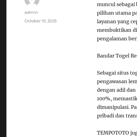
muncul sebagai 
Author
admin
pilihan utama p
Posted
October 19, 2025
layanan yang ce
on
membuktikan dir
pengalaman berm
Bandar Togel Re
Sebagai situs t
pengawasan lem
dengan adil dan
100%, memastika
dimanipulasi. P
pribadi dan tran
TEMPOTOTO juga 