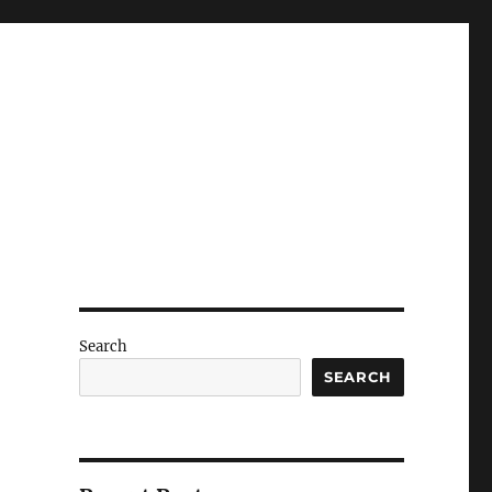
Search
SEARCH