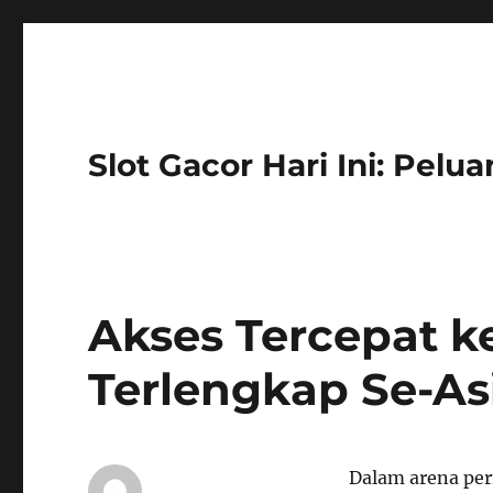
Slot Gacor Hari Ini: Pel
Akses Tercepat k
Terlengkap Se-As
Dalam arena pe