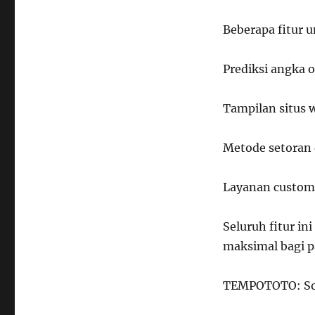
Beberapa fitur
Prediksi angka 
Tampilan situs 
Metode setoran 
Layanan custome
Seluruh fitur 
maksimal bagi pa
TEMPOTOTO: Sol