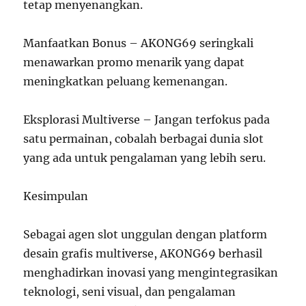
tetap menyenangkan.
Manfaatkan Bonus – AKONG69 seringkali
menawarkan promo menarik yang dapat
meningkatkan peluang kemenangan.
Eksplorasi Multiverse – Jangan terfokus pada
satu permainan, cobalah berbagai dunia slot
yang ada untuk pengalaman yang lebih seru.
Kesimpulan
Sebagai agen slot unggulan dengan platform
desain grafis multiverse, AKONG69 berhasil
menghadirkan inovasi yang mengintegrasikan
teknologi, seni visual, dan pengalaman