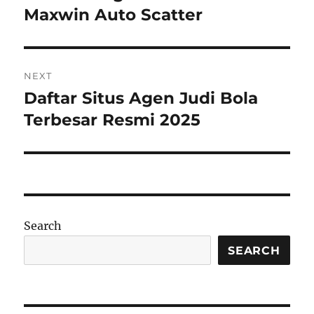
post:
Maxwin Auto Scatter
NEXT
Daftar Situs Agen Judi Bola
Next
post:
Terbesar Resmi 2025
Search
SEARCH