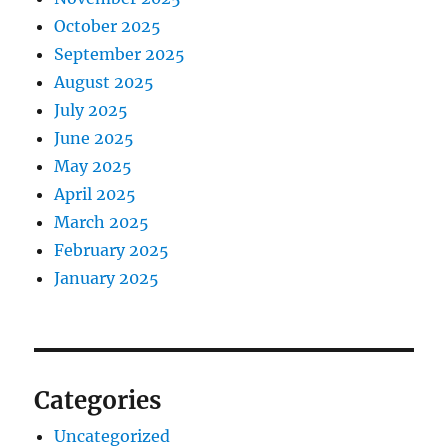
October 2025
September 2025
August 2025
July 2025
June 2025
May 2025
April 2025
March 2025
February 2025
January 2025
Categories
Uncategorized