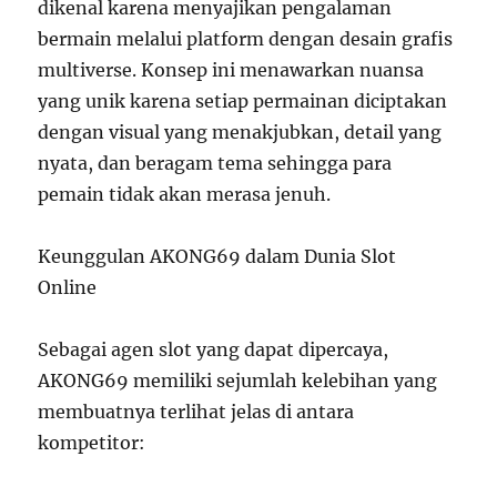
dikenal karena menyajikan pengalaman
bermain melalui platform dengan desain grafis
multiverse. Konsep ini menawarkan nuansa
yang unik karena setiap permainan diciptakan
dengan visual yang menakjubkan, detail yang
nyata, dan beragam tema sehingga para
pemain tidak akan merasa jenuh.
Keunggulan AKONG69 dalam Dunia Slot
Online
Sebagai agen slot yang dapat dipercaya,
AKONG69 memiliki sejumlah kelebihan yang
membuatnya terlihat jelas di antara
kompetitor: