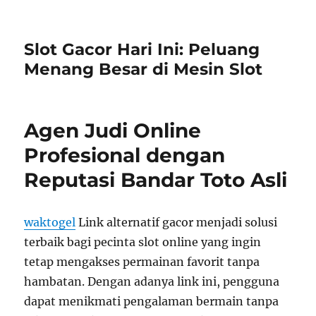
Slot Gacor Hari Ini: Peluang
Menang Besar di Mesin Slot
Agen Judi Online
Profesional dengan
Reputasi Bandar Toto Asli
waktogel
Link alternatif gacor menjadi solusi
terbaik bagi pecinta slot online yang ingin
tetap mengakses permainan favorit tanpa
hambatan. Dengan adanya link ini, pengguna
dapat menikmati pengalaman bermain tanpa