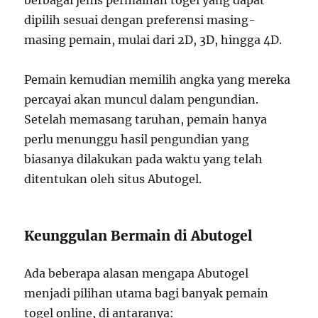
berbagai jenis permainan togel yang dapat
dipilih sesuai dengan preferensi masing-
masing pemain, mulai dari 2D, 3D, hingga 4D.
Pemain kemudian memilih angka yang mereka
percayai akan muncul dalam pengundian.
Setelah memasang taruhan, pemain hanya
perlu menunggu hasil pengundian yang
biasanya dilakukan pada waktu yang telah
ditentukan oleh situs Abutogel.
Keunggulan Bermain di Abutogel
Ada beberapa alasan mengapa Abutogel
menjadi pilihan utama bagi banyak pemain
togel online, di antaranya: