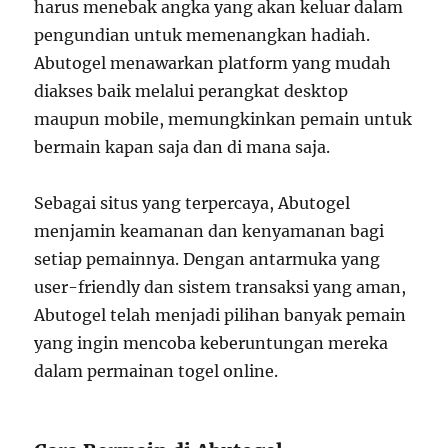
harus menebak angka yang akan keluar dalam
pengundian untuk memenangkan hadiah.
Abutogel menawarkan platform yang mudah
diakses baik melalui perangkat desktop
maupun mobile, memungkinkan pemain untuk
bermain kapan saja dan di mana saja.
Sebagai situs yang terpercaya, Abutogel
menjamin keamanan dan kenyamanan bagi
setiap pemainnya. Dengan antarmuka yang
user-friendly dan sistem transaksi yang aman,
Abutogel telah menjadi pilihan banyak pemain
yang ingin mencoba keberuntungan mereka
dalam permainan togel online.