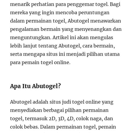
menarik perhatian para penggemar togel. Bagi
mereka yang ingin mencoba peruntungan
dalam permainan togel, Abutogel menawarkan
pengalaman bermain yang menyenangkan dan
menguntungkan. Artikel ini akan mengulas
lebih lanjut tentang Abutogel, cara bermain,
serta mengapa situs ini menjadi pilihan utama
para pemain togel online.
Apa Itu Abutogel?
Abutogel adalah situs judi togel online yang
menyediakan berbagai pilihan permainan
togel, termasuk 2D, 3D, 4D, colok naga, dan
colok bebas. Dalam permainan togel, pemain