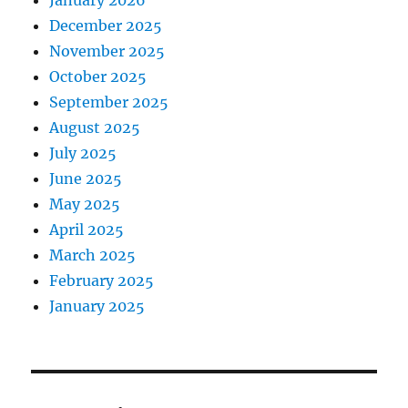
January 2026
December 2025
November 2025
October 2025
September 2025
August 2025
July 2025
June 2025
May 2025
April 2025
March 2025
February 2025
January 2025