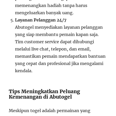
memenangkan hadiah tanpa harus
mengeluarkan banyak uang.
Layanan Pelanggan 24/7
Abutogel menyediakan layanan pelanggan
yang siap membantu pemain kapan saja.
Tim customer service dapat dihubungi
melalui live chat, telepon, dan email,
memastikan pemain mendapatkan bantuan
yang cepat dan profesional jika mengalami
kendala.
Tips Meningkatkan Peluang
Kemenangan di Abutogel
Meskipun togel adalah permainan yang